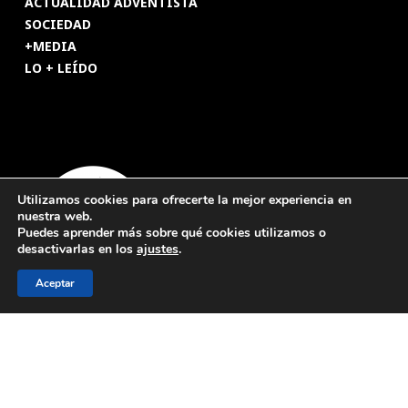
ACTUALIDAD ADVENTISTA
SOCIEDAD
+MEDIA
LO + LEÍDO
Utilizamos cookies para ofrecerte la mejor experiencia en
nuestra web.
Puedes aprender más sobre qué cookies utilizamos o
desactivarlas en los
ajustes
.
Aceptar
© 2026 Revista Adventista de España. UICASDE. Derechos
reservados.
Legal
|
Privacidad
|
Cookies