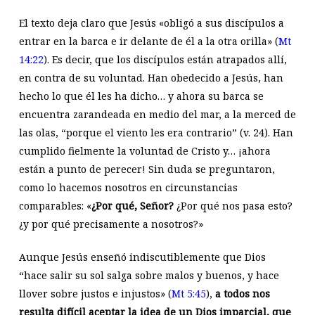
El texto deja claro que Jesús «obligó a sus discípulos a
entrar en la barca e ir delante de él a la otra orilla» (
Mt
14:22
). Es decir, que los discípulos están atrapados allí,
en contra de su voluntad. Han obedecido a Jesús, han
hecho lo que él les ha dicho… y ahora su barca se
encuentra zarandeada en medio del mar, a la merced de
las olas, “porque el viento les era contrario” (v. 24). Han
cumplido fielmente la voluntad de Cristo y… ¡ahora
están a punto de perecer! Sin duda se preguntaron,
como lo hacemos nosotros en circunstancias
comparables: «
¿Por qué, Señor?
¿Por qué nos pasa esto?
¿y por qué precisamente a nosotros?»
Aunque Jesús enseñó indiscutiblemente que Dios
“hace salir su sol salga sobre malos y buenos, y hace
llover sobre justos e injustos» (
Mt 5:45
),
a todos nos
resulta difícil aceptar la idea de un Dios imparcial, que