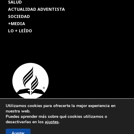
SALUD
ACTUALIDAD ADVENTISTA
SOCIEDAD
+MEDIA
LO + LEÍDO
Utilizamos cookies para ofrecerte la mejor experiencia en
nuestra web.
© 2026 Revista Adventista de España. UICASDE. Derechos
Puedes aprender más sobre qué cookies utilizamos o
reservados.
desactivarlas en los
ajustes
.
Legal
|
Privacidad
|
Cookies
Aceptar