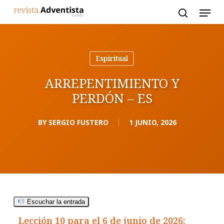
Skip
to
main
content
Espiritual
ARREPENTIMIENTO Y
PERDÓN – ES
BY
SERGIO FUSTERO
1 JUNIO, 2026
Escuchar la entrada
Lección 10 para el 6 de junio de 2026: