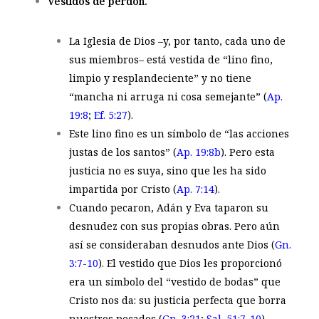
Vestidos de perdón.
La Iglesia de Dios –y, por tanto, cada uno de
sus miembros– está vestida de “lino fino,
limpio y resplandeciente” y no tiene
“mancha ni arruga ni cosa semejante” (
Ap.
19:8
;
Ef. 5:27
).
Este lino fino es un símbolo de “las acciones
justas de los santos” (
Ap. 19:8b
). Pero esta
justicia no es suya, sino que les ha sido
impartida por Cristo (
Ap. 7:14
).
Cuando pecaron, Adán y Eva taparon su
desnudez con sus propias obras. Pero aún
así se consideraban desnudos ante Dios (
Gn.
3:7-10
). El vestido que Dios les proporcionó
era un símbolo del “vestido de bodas” que
Cristo nos da: su justicia perfecta que borra
nuestros pecados (
Gn. 3:21
;
Sal. 51:7-10
).