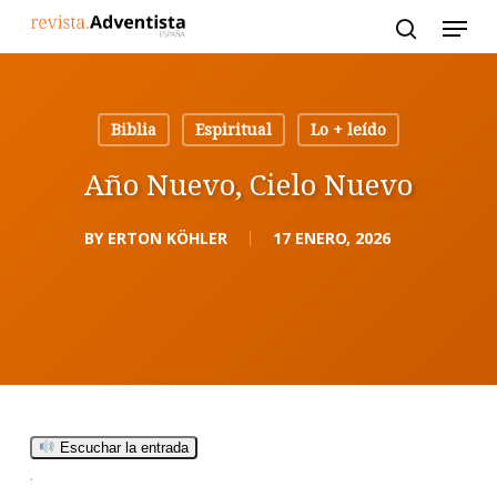
Skip
to
main
content
Biblia
Espiritual
Lo + leído
Año Nuevo, Cielo Nuevo
BY
ERTON KÖHLER
17 ENERO, 2026
Escuchar la entrada
.