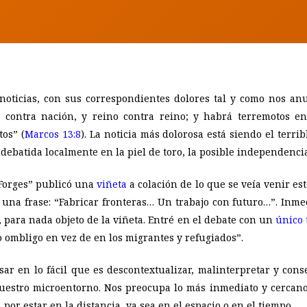
noticias, con sus correspondientes dolores tal y como nos an
 contra nación, y reino contra reino; y habrá terremotos 
tos
” (
Marcos 13:8
). La noticia más dolorosa está siendo el terr
debatida localmente en la piel de toro, la posible independenci
“Forges” publicó una
viñeta
a colación de lo que se veía venir es
 una frase: “Fabricar fronteras… Un trabajo con futuro…”. Inm
 para nada objeto de la viñeta. Entré en el debate con un
único 
 ombligo en vez de en los migrantes y refugiados”.
sar en lo fácil que es descontextualizar, malinterpretar y cons
nuestro
microentorno
. Nos preocupa lo más inmediato y cercan
por estar en la distancia, ya sea en el espacio o en el tiempo.