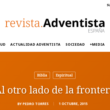
S
LUD
ACTUALIDAD ADVENTISTA
SOCIEDAD
+MEDIA
Biblia
Espiritual
l otro lado de la fronte
BY
PEDRO TORRES
1 OCTUBRE, 2015