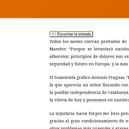
Hit enter to search or ESC to close
Escuchar la entrada
Todos los meses cierran preñados de 
Maestro: “
Porque se levantará nación
alborotos; principios de dolores son es
seguridad y futuro en Europa, y la más 
El humorista gráfico Antonio Fraguas 
la que aparecía un señor llorando con
la posible independencia de Catalunya,
la viñeta de hoy y pensemos en nuestro
La injusticia hacia Forges me hizo pen
gracias al gran condicionamiento de 
otros problemas más urgentes y graves, 