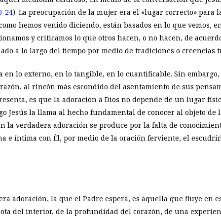
0-24
). La preocupación de la mujer era el «lugar correcto» para
s, como hemos venido diciendo, están basados en lo que vemos, en
ionamos y criticamos lo que otros hacen, o no hacen, de acuerd
o a lo largo del tiempo por medio de tradiciones o creencias 
 en lo externo, en lo tangible, en lo cuantificable. Sin embargo,
l corazón, al rincón más escondido del asentamiento de sus pen
resenta, es que la adoración a Dios no depende de un lugar físico
o Jesús la llama al hecho fundamental de conocer al objeto de l
 en la verdadera adoración se produce por la falta de conocimien
a e íntima con Él, por medio de la oración ferviente, el escudri
ra adoración, la que el Padre espera, es aquella que fluye en es
ota del interior, de la profundidad del corazón, de una experien