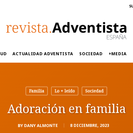
S
LUD
ACTUALIDAD ADVENTISTA
SOCIEDAD
+MEDIA
Familia
Lo + leído
Sociedad
Adoración en familia
BY
DANY ALMONTE
8 DICIEMBRE, 2023