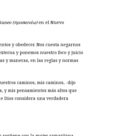
kuneo (προσκυνέω)
en el Nuevo
ntos y obedecer. Nos cuesta negarnos
externa y ponemos nuestro foco y juicio
as y maneras, en las reglas y normas
estros caminos, mis caminos, -dijo
os, y mis pensamientos más altos que
ue Dios considera una verdadera
s sostiene con la mujer samaritana,