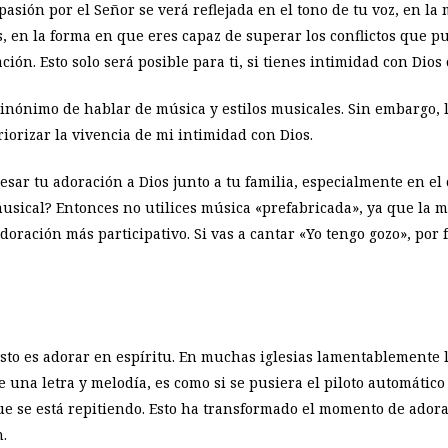
asión por el Señor se verá reflejada en el tono de tu voz, en l
s, en la forma en que eres capaz de superar los conflictos que 
iación. Esto solo será posible para ti, si tienes intimidad con Dios 
sinónimo de hablar de música y estilos musicales. Sin embargo, 
iorizar la vivencia de mi intimidad con Dios.
resar tu adoración a Dios junto a tu familia, especialmente en e
usical? Entonces no utilices música «prefabricada», ya que la 
ración más participativo. Si vas a cantar «Yo tengo gozo», por 
. Esto es adorar en espíritu. En muchas iglesias lamentablemente
e una letra y melodía, es como si se pusiera el piloto automático 
que se está repitiendo. Esto ha transformado el momento de ador
.