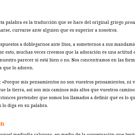
ta palabra es la traducción que se hace del original griego
pros
inarse, curvarse ante alguien que es superior a nosotros.
spuestos a doblegarnos ante Dios, a someternos a sus mandamie
or esto, muchas veces creemos que la adoración es una actitud 
nuestro parecer si está bien o no. Nos concentramos en las form
a que lo adoren.
 «Porque mis pensamientos no son vuestros pensamientos, ni vu
 que la tierra, así son mis caminos más altos que vuestros camin
tonces pretender que somos los llamados a definir qué es lo q
 lo diga en su palabra.
ón
, aquel mediodía caluroso, en medio de la conversación que Jesú