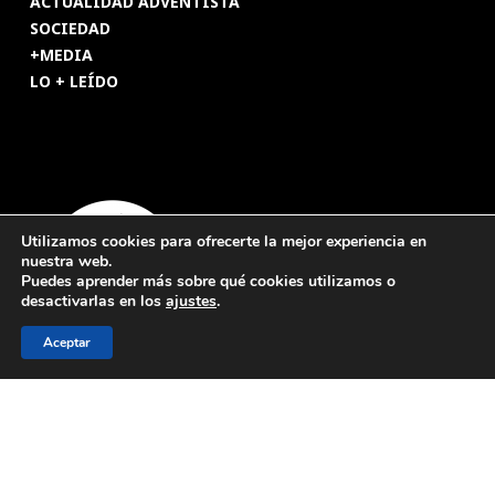
ACTUALIDAD ADVENTISTA
SOCIEDAD
+MEDIA
LO + LEÍDO
Utilizamos cookies para ofrecerte la mejor experiencia en
nuestra web.
Puedes aprender más sobre qué cookies utilizamos o
desactivarlas en los
ajustes
.
Aceptar
© 2026 Revista Adventista de España. UICASDE. Derechos
reservados.
Legal
|
Privacidad
|
Cookies