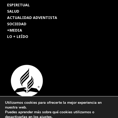
ESPIRITUAL
SALUD
ACTUALIDAD ADVENTISTA
SOCIEDAD
+MEDIA
LO + LEÍDO
Utilizamos cookies para ofrecerte la mejor experiencia en
nuestra web.
© 2026 Revista Adventista de España. UICASDE. Derechos
Puedes aprender más sobre qué cookies utilizamos o
reservados.
desactivarlas en los
ajustes
.