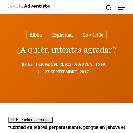
Skip
to
main
content
Biblia
Espiritual
Lo + leído
¿A quién intentas agradar?
BY
ESTHER AZÓN. REVISTA ADVENTISTA
27 SEPTIEMBRE, 2017
Escuchar la entrada
“Confiad en Jehová perpetuamente, porque en Jehová el