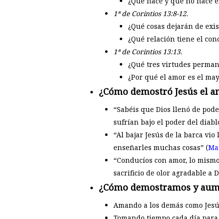
¿Qué hace y qué no hace e
1ª de Corintios 13:8-12.
¿Qué cosas dejarán de exi
¿Qué relación tiene el con
1ª de Corintios 13:13.
¿Qué tres virtudes perma
¿Por qué el amor es el ma
¿Cómo demostró Jesús el a
“Sabéis que Dios llenó de pode
sufrían bajo el poder del diabl
“Al bajar Jesús de la barca vi
enseñarles muchas cosas” (
Ma
“Conducíos con amor, lo mismo 
sacrificio de olor agradable a D
¿Cómo demostramos y aume
Amando a los demás como Jesú
Tomando tiempo cada día para 