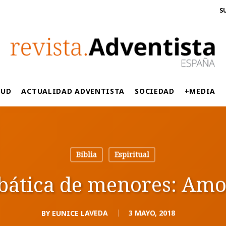
S
LUD
ACTUALIDAD ADVENTISTA
SOCIEDAD
+MEDIA
Biblia
Espiritual
bática de menores: Amor
BY
EUNICE LAVEDA
3 MAYO, 2018