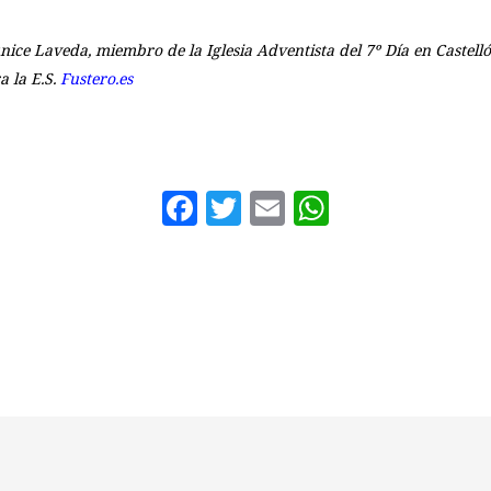
nice Laveda, miembro de la Iglesia Adventista del 7º Día en Castell
a la E.S.
Fustero.es
Facebook
Twitter
Email
WhatsAp