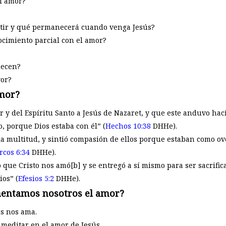
l amor?
stir y qué permanecerá cuando venga Jesús?
ocimiento parcial con el amor?
necen?
yor?
mor?
r y del Espíritu Santo a Jesús de Nazaret, y que este anduvo ha
o, porque Dios estaba con él” (
Hechos 10:38
DHHe).
o la multitud, y sintió compasión de ellos porque estaban como o
rcos 6:34
DHHe).
que Cristo nos amó[b] y se entregó a sí mismo para ser sacrific
ios” (
Efesios 5:2
DHHe).
ntamos nosotros el amor?
s nos ama.
meditar en el amor de Jesús.