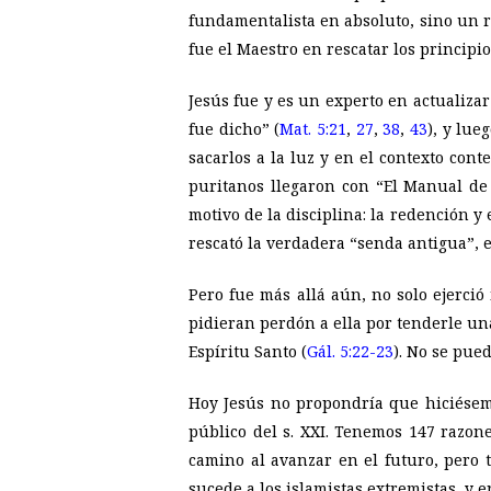
fundamentalista en absoluto, sino un re
fue el Maestro en rescatar los principi
Jesús fue y es un experto en actualizar
fue dicho” (
Mat. 5:21
,
27
,
38
,
43
), y lue
sacarlos a la luz y en el contexto con
puritanos llegaron con “
El Manual de 
motivo de la disciplina: la redención y
rescató la verdadera “senda antigua”, e
Pero fue más allá aún, no solo ejerció
pidieran perdón a ella por tenderle un
Espíritu Santo (
Gál. 5:22-23
). No se pue
Hoy Jesús no propondría que hiciésemo
público del s. XXI. Tenemos 147 razon
camino al avanzar en el futuro, pero
sucede a los islamistas extremistas, y 