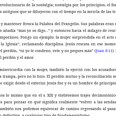
volucionario de la nostalgia; nostalgia por los principios, el fo
os antiguos que se diluyeron con el tiempo en la mezcla de las tr
 y mantener fresca la Palabra del Evangelio. Sus palabras eran r
go añadía “mas yo os digo…” y entonces hacia el milagro de resc
temporáneo. Pongo un ejemplo: la mujer sorprendida en el acto 
la Iglesia
”, reclamando disciplina. Jesús rescata en ese mome
 el perdón, “ni yo te condeno, vete y no peques más” (
Juan 8:11
).
l perdón y el amor.
 misericordia con la mujer, también la ejerció con los acusador
a trampa, pero no lo hizo. El perdón mutuo y la reconciliación s
de exigir desde el exterior. Jesús fue y es un hombre de principi
s lo mismo que en el s. XIX y vistiésemos trajes decimonónico
es para pensar en qué significa realmente “volver a las send
 también nos podemos equivocar de camino regresando al pasad
en definitiva, a cualquier tipo de fundamentalismo.