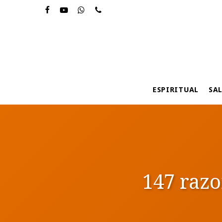
Skip
to
main
content
ESPIRITUAL
SA
147 razo