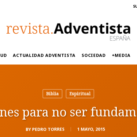
S
LUD
ACTUALIDAD ADVENTISTA
SOCIEDAD
+MEDIA
Biblia
Espiritual
nes para no ser fundam
BY
PEDRO TORRES
1 MAYO, 2015