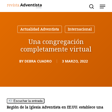
Skip
to
main
content
Actualidad Adventista
Internacional
Una congregación
completamente virtual
BY
DEBRA CUADRO
3 MARZO, 2022
Escuchar la entrada
Región de la Iglesia Adventista en EE.UU. establece una