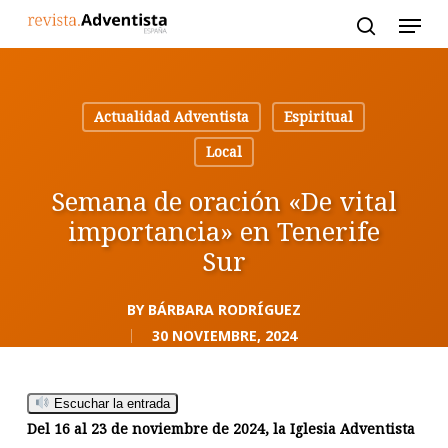
Skip
to
main
content
Actualidad Adventista
Espiritual
Local
Semana de oración «De vital
importancia» en Tenerife
Sur
BY
BÁRBARA RODRÍGUEZ
30 NOVIEMBRE, 2024
Escuchar la entrada
Del 16 al 23 de noviembre de 2024, la Iglesia Adventista