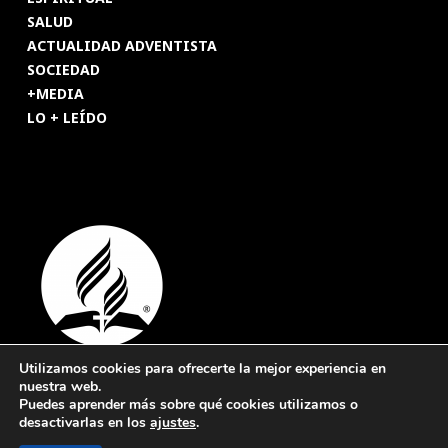
SALUD
ACTUALIDAD ADVENTISTA
SOCIEDAD
+MEDIA
LO + LEÍDO
Utilizamos cookies para ofrecerte la mejor experiencia en
nuestra web.
© 2026 Revista Adventista de España. UICASDE. Derechos
Puedes aprender más sobre qué cookies utilizamos o
reservados.
desactivarlas en los
ajustes
.
Legal
|
Privacidad
|
Cookies