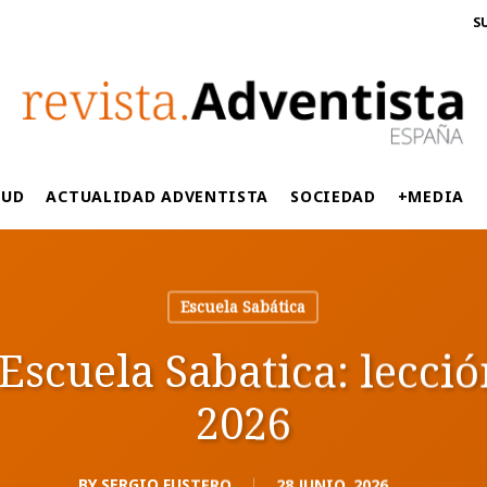
S
LUD
ACTUALIDAD ADVENTISTA
SOCIEDAD
+MEDIA
Escuela Sabática
Escuela Sabatica: lección
2026
BY
SERGIO FUSTERO
28 JUNIO, 2026