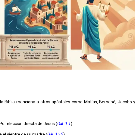
la Biblia menciona a otros apóstoles como Matías, Bernabé, Jacobo y
Por elección directa de Jesús (
Gál. 1:1
).
 el vientre de su madre (
Gál. 1:15
).