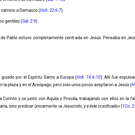
l camino a Damasco (
Hch. 22:6-7
).
os gentiles (
Gál. 2:9
).
a de Pablo estuvo completamente centrada en Jesús. Pensaba en Jesú
 guiado por el Espíritu Santo a Europa (
Hch. 16:6-10
). Allí fue expuls
n la plaza y en el Areópago, pero solo unos pocos aceptaron a Jesús (
H
Corinto y se juntó con Aquila y Priscila, trabajando con ellos en la fa
mana, sino predicar únicamente
«a Jesucristo, y a éste crucificado»
(
1Co. 2