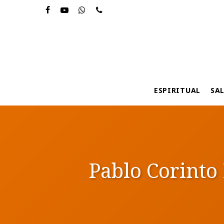
Skip
to
main
content
ESPIRITUAL
SA
Pablo Corinto 