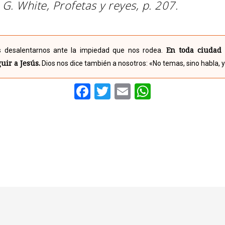
a G. White,
Profetas y reyes
, p. 207.
En toda ciudad
 desalentarnos ante la impiedad que nos rodea.
ir a Jesús.
Dios nos dice también a nosotros: «No temas, sino habla, y
Facebook
Twitter
Email
WhatsAp