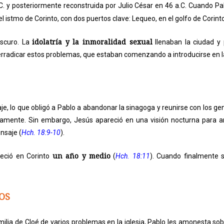
. y posteriormente reconstruida por Julio César en 46 a.C. Cuando Pab
 istmo de Corinto, con dos puertos clave: Lequeo, en el golfo de Corinto
idolatría y la inmoralidad sexual
oscuro. La
llenaban la ciudad y 
erradicar estos problemas, que estaban comenzando a introducirse en la
je, lo que obligó a Pablo a abandonar la sinagoga y reunirse con los ge
damente. Sin embargo, Jesús apareció en una visión nocturna para a
nsaje (
Hch. 18:9-10
).
un año y medio
neció en Corinto
(
Hch. 18:11
). Cuando finalmente s
IOS
ilia de Cloé de varios problemas en la iglesia, Pablo les amonesta sobr