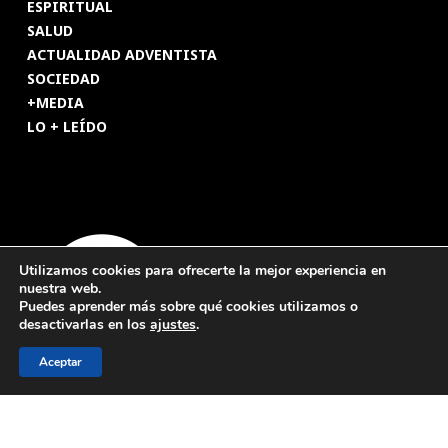
ESPIRITUAL
SALUD
ACTUALIDAD ADVENTISTA
SOCIEDAD
+MEDIA
LO + LEÍDO
Utilizamos cookies para ofrecerte la mejor experiencia en
nuestra web.
Puedes aprender más sobre qué cookies utilizamos o
desactivarlas en los
ajustes
.
Aceptar
© 2026 Revista Adventista de España. UICASDE. Derechos
reservados.
Legal
|
Privacidad
|
Cookies