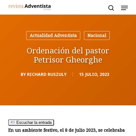
Skip
to
main
content
Actualidad Adventista
Nacional
Ordenación del pastor
Petrisor Gheorghe
BY
RICHARD RUSZULY
15 JULIO, 2023
Escuchar la entrada
En un ambiente festivo, el 8 de julio 2023, se celebraba