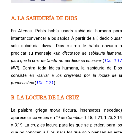
A. LA SABIDURÍA DE DIOS
En Atenas, Pablo había usado sabiduría humana para
intentar convencer a los sabios. A partir de allí, decidió usar
solo sabiduría divina. Dios mismo le había enviado a
predicar su mensaje
«sin discursos de sabiduría humana,
para que la cruz de Cristo no perdiera su eficacia»
(
1Co. 1:17
NVI
). Contra toda lógica humana, la sabiduría de Dios
consiste en
«salvar a los creyentes por la locura de la
predicación»
(
1Co. 1:21
).
B. LA LOCURA DE LA CRUZ
La palabra griega
mōria
(locura, insensatez, necedad)
aparece cinco veces en
1ª de Corintios
: 1:18; 1:21; 1:23; 2:14
y 3:19. La cruz es locura para los que se pierden, para los
que no conocen a Dios, para los que solo piensan en este