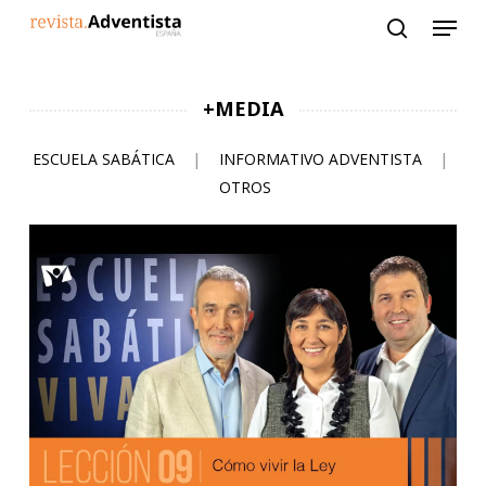
Skip
to
main
content
+MEDIA
ESCUELA SABÁTICA
|
INFORMATIVO ADVENTISTA
|
OTROS