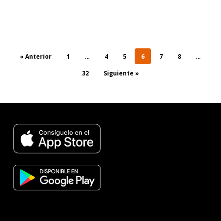
« Anterior
1
…
4
5
6
7
8
…
32
Siguiente »