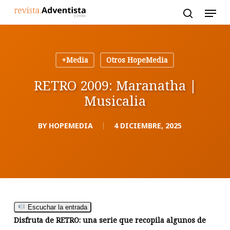
Skip
to
main
content
+Media
Otros HopeMedia
RETRO 2009: Maranatha |
Musicalia
BY
HOPEMEDIA
4 DICIEMBRE, 2025
Escuchar la entrada
Disfruta de RETRO: una serie que recopila algunos de