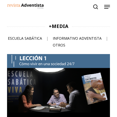
Skip
to
main
content
+MEDIA
ESCUELA SABÁTICA
|
INFORMATIVO ADVENTISTA
|
OTROS