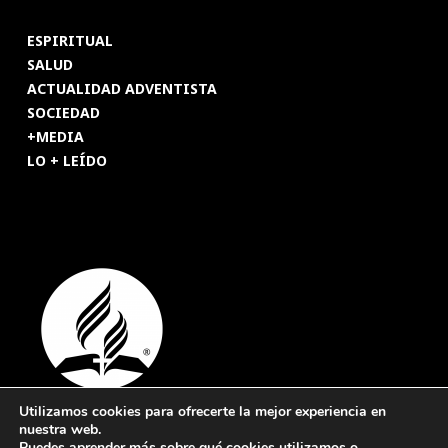
ESPIRITUAL
SALUD
ACTUALIDAD ADVENTISTA
SOCIEDAD
+MEDIA
LO + LEÍDO
Utilizamos cookies para ofrecerte la mejor experiencia en
nuestra web.
© 2026 Revista Adventista de España. UICASDE. Derechos
Puedes aprender más sobre qué cookies utilizamos o