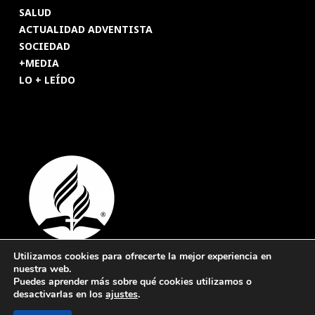
SALUD
ACTUALIDAD ADVENTISTA
SOCIEDAD
+MEDIA
LO + LEÍDO
Utilizamos cookies para ofrecerte la mejor experiencia en
nuestra web.
© 2026 Revista Adventista de España. UICASDE. Derechos
Puedes aprender más sobre qué cookies utilizamos o
reservados.
desactivarlas en los
ajustes
.
Legal
|
Privacidad
|
Cookies