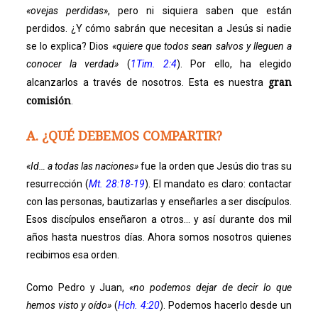
«ovejas perdidas»
, pero ni siquiera saben que están
perdidos. ¿Y cómo sabrán que necesitan a Jesús si nadie
se lo explica? Dios
«quiere que todos sean salvos y lleguen a
conocer la verdad»
(
1Tim. 2:4
). Por ello, ha elegido
gran
alcanzarlos a través de nosotros. Esta es nuestra
comisión
.
A. ¿QUÉ DEBEMOS COMPARTIR?
«Id… a todas las naciones»
fue la orden que Jesús dio tras su
resurrección (
Mt. 28:18-19
). El mandato es claro: contactar
con las personas, bautizarlas y enseñarles a ser discípulos.
Esos discípulos enseñaron a otros… y así durante dos mil
años hasta nuestros días. Ahora somos nosotros quienes
recibimos esa orden.
Como Pedro y Juan,
«no podemos dejar de decir lo que
hemos visto y oído»
(
Hch. 4:20
). Podemos hacerlo desde un