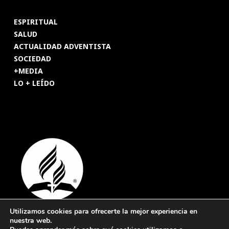
ESPIRITUAL
SALUD
ACTUALIDAD ADVENTISTA
SOCIEDAD
+MEDIA
LO + LEÍDO
Utilizamos cookies para ofrecerte la mejor experiencia en
nuestra web.
© 2026 Revista Adventista de España. UICASDE. Derechos