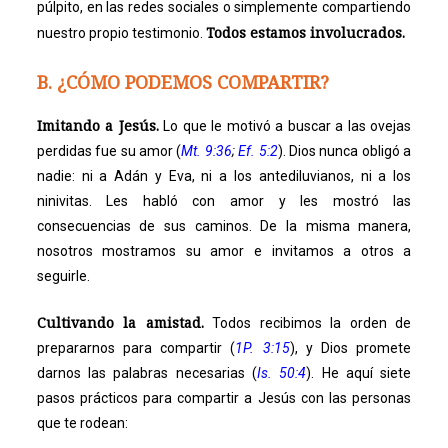
púlpito, en las redes sociales o simplemente compartiendo
Todos estamos involucrados.
nuestro propio testimonio.
B. ¿CÓMO PODEMOS COMPARTIR?
Imitando a Jesús.
Lo que le motivó a buscar a las ovejas
perdidas fue su amor (
Mt. 9:36
;
Ef. 5:2
). Dios nunca obligó a
nadie: ni a Adán y Eva, ni a los antediluvianos, ni a los
ninivitas. Les habló con amor y les mostró las
consecuencias de sus caminos. De la misma manera,
nosotros mostramos su amor e invitamos a otros a
seguirle.
Cultivando la amistad.
Todos recibimos la orden de
prepararnos para compartir (
1P. 3:15
), y Dios promete
darnos las palabras necesarias (
Is. 50:4
). He aquí siete
pasos prácticos para compartir a Jesús con las personas
que te rodean: