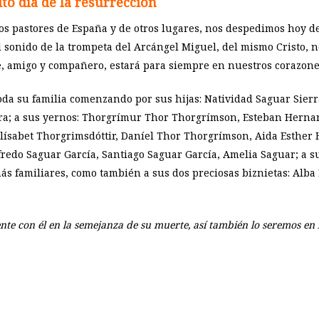
to día de la resurrección
los pastores de España y de otros lugares, nos despedimos hoy de
l sonido de la trompeta del Arcángel Miguel, del mismo Cristo, 
e, amigo y compañero, estará para siempre en nuestros corazone
a su familia comenzando por sus hijas: Natividad Saguar Sierra
ra; a sus yernos: Thorgrímur Thor Thorgrímson, Esteban Hernan
 Elísabet Thorgrimsdóttir, Daníel Thor Thorgrímson, Aida Esther 
edo Saguar García, Santiago Saguar García, Amelia Saguar; a sus
s familiares, como también a sus dos preciosas biznietas: Alba
e con él en la semejanza de su muerte, así también lo seremos en l