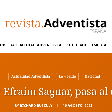
S
LUD
ACTUALIDAD ADVENTISTA
SOCIEDAD
+MEDIA
Actualidad Adventista
Lo + leído
Nacional
r Efraím Saguar, pasa al
BY
RICHARD RUSZULY
16 AGOSTO, 2023