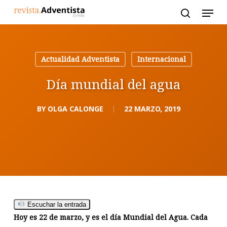
Skip
to
main
content
Actualidad Adventista
Internacional
Día mundial del agua
BY
OLGA CALONGE
22 MARZO, 2019
Escuchar la entrada
Hoy es 22 de marzo, y es el día Mundial del Agua. Cada