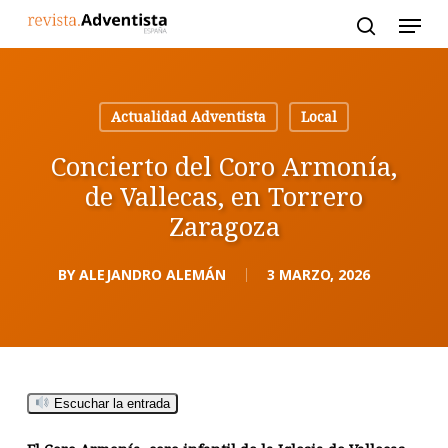
Skip
to
main
content
Actualidad Adventista
Local
Concierto del Coro Armonía,
de Vallecas, en Torrero
Zaragoza
BY
ALEJANDRO ALEMÁN
3 MARZO, 2026
Escuchar la entrada