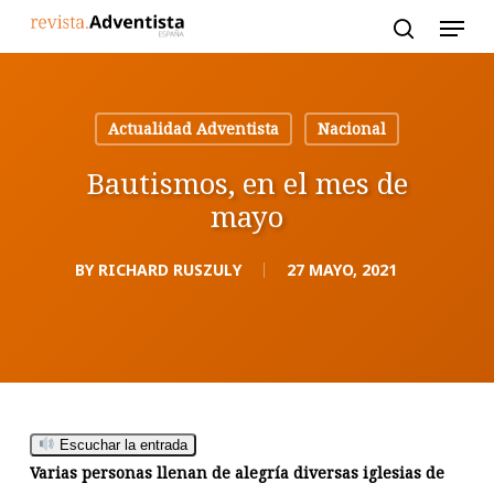
Skip
to
main
content
Actualidad Adventista
Nacional
Bautismos, en el mes de
mayo
BY
RICHARD RUSZULY
27 MAYO, 2021
Escuchar la entrada
Varias personas llenan de alegría diversas iglesias de