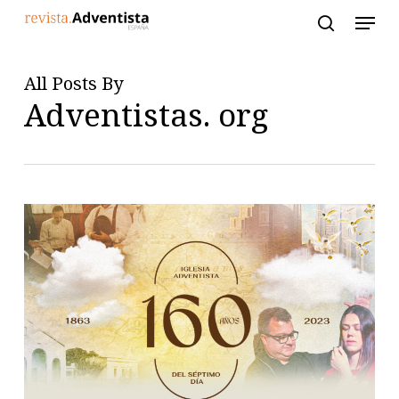
Skip
to
main
content
All Posts By
Adventistas. org