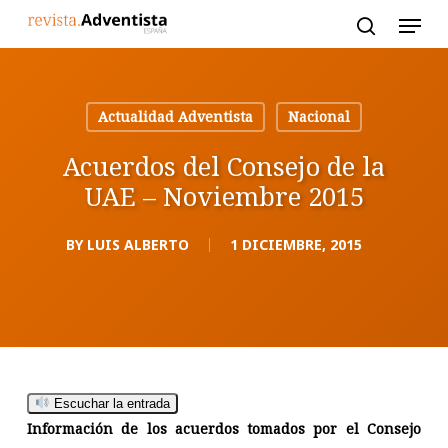
Skip
to
main
content
Actualidad Adventista
Nacional
Acuerdos del Consejo de la
UAE – Noviembre 2015
BY
LUIS ALBERTO
1 DICIEMBRE, 2015
Escuchar la entrada
Información de los acuerdos tomados por el Consejo