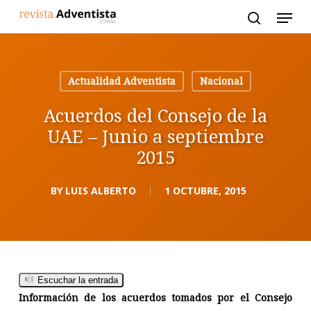
Skip
to
main
content
Actualidad Adventista
Nacional
Acuerdos del Consejo de la
UAE – Junio a septiembre
2015
BY
LUIS ALBERTO
1 OCTUBRE, 2015
Escuchar la entrada
Información de los acuerdos tomados por el Consejo