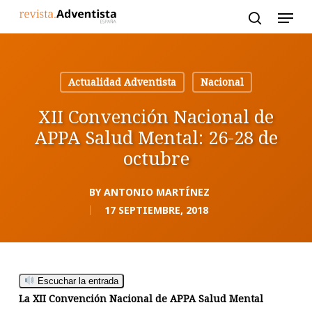
Skip
to
main
content
Actualidad Adventista
Nacional
XII Convención Nacional de
APPA Salud Mental: 26-28 de
octubre
BY
ANTONIO MARTÍNEZ
17 SEPTIEMBRE, 2018
Escuchar la entrada
La XII Convención Nacional de APPA Salud Mental