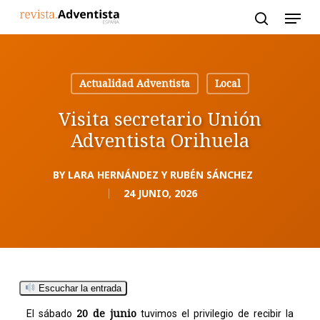
Skip
to
main
content
Actualidad Adventista
Local
Visita secretario Unión
Adventista Orihuela
BY
LARA HERNÁNDEZ Y RUBÉN SÁNCHEZ
24 JUNIO, 2026
Escuchar la entrada
20 de junio
El sábado
tuvimos el privilegio de recibir la