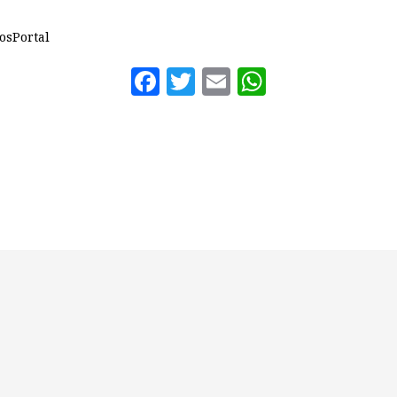
osPortal
Facebook
Twitter
Email
WhatsAp