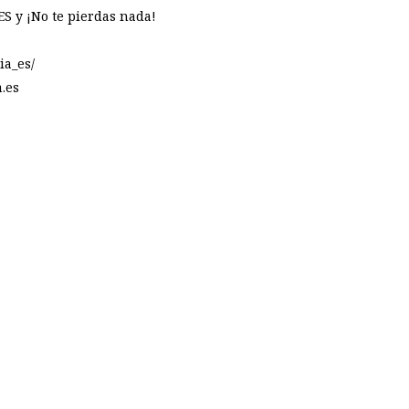
S y ¡No te pierdas nada!
a_es/
.es