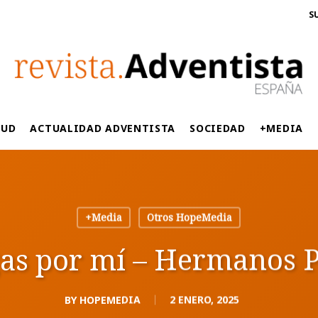
S
LUD
ACTUALIDAD ADVENTISTA
SOCIEDAD
+MEDIA
+Media
Otros HopeMedia
as por mí – Hermanos P
BY
HOPEMEDIA
2 ENERO, 2025