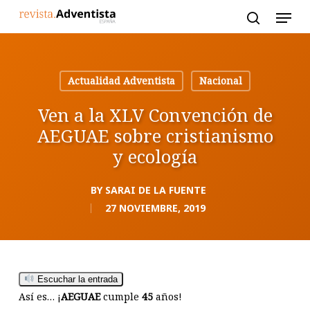
Skip
to
main
content
Actualidad Adventista
Nacional
Ven a la XLV Convención de
AEGUAE sobre cristianismo
y ecología
BY
SARAI DE LA FUENTE
27 NOVIEMBRE, 2019
Escuchar la entrada
Así es… ¡
AEGUAE
cumple
45
años!