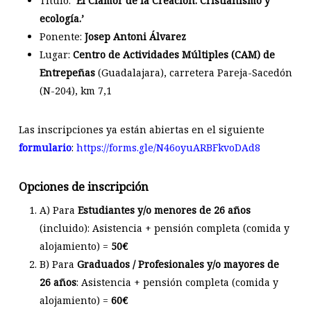
Título:
‘El Clamor de la Creación. Cristianismo y
ecología.’
Ponente:
Josep Antoni Álvarez
Lugar:
Centro de Actividades Múltiples (CAM) de
Entrepeñas
(Guadalajara), carretera Pareja-Sacedón
(N-204), km 7,1
Las inscripciones ya están abiertas en el siguiente
formulario
:
https://forms.gle/N46oyuARBFkvoDAd8
Opciones de inscripción
A) Para
Estudiantes y/o menores de 26 años
(incluido): Asistencia + pensión completa (comida y
alojamiento) =
50€
B) Para
Graduados / Profesionales y/o mayores de
26 años
: Asistencia + pensión completa (comida y
alojamiento) =
60€