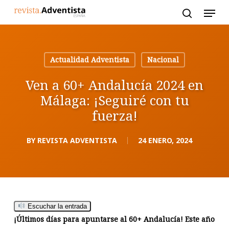
Skip
to
main
content
Actualidad Adventista
Nacional
Ven a 60+ Andalucía 2024 en
Málaga: ¡Seguiré con tu
fuerza!
BY
REVISTA ADVENTISTA
24 ENERO, 2024
Escuchar la entrada
¡Últimos días para apuntarse al 60+ Andalucía! Este año