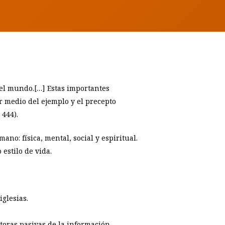
del mundo.[…] Estas importantes
 medio del ejemplo y el precepto
 444).
ano: física, mental, social y espiritual.
estilo de vida.
glesias.
ptoras pasivas de la información