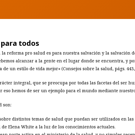
 para todos
a la reforma pro salud es para nuestra salvación y la salvación 
emos alcanzar a la gente en el lugar donde se encuentra, y por
de un estilo de vida mejor» (Consejos sobre la salud, págs. 443,
ácter integral, que se preocupa por todas las facetas del ser hum
por eso hemos de ser un ejemplo para el mundo mediante nuestro 
d son:
obre distintos temas de salud que puedan ser utilizados en las i
de Elena White a la luz de los conocimientos actuales.
sean parte activa en el ministerio de la salud, y no simples rece