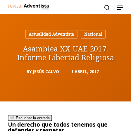
Skip
to
main
content
Actualidad Adventista
Nacional
Asamblea XX UAE 2017.
Informe Libertad Religiosa
BY
JESÚS CALVO
1 ABRIL, 2017
Escuchar la entrada
Un derecho que todos tenemos que
defender y respetar