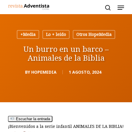
Skip
to
main
content
+Media
Lo + leído
Otros HopeMedia
Un burro en un barco –
Animales de la Biblia
BY
HOPEMEDIA
1 AGOSTO, 2024
Escuchar la entrada
¡Bienvenidos a la serie infantil ANIMALES DE LA BIBLIA!