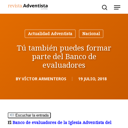
Skip
to
main
content
Actualidad Adventista
Nacional
Tú también puedes formar
parte del Banco de
evaluadores
BY
VÍCTOR ARMENTEROS
19 JULIO, 2018
Escuchar la entrada
El
Banco de evaluadores de la Iglesia Adventista del