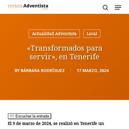
Skip
to
main
content
Actualidad Adventista
Local
«Transformados para
servir», en Tenerife
BY
BÁRBARA RODRÍGUEZ
17 MARZO, 2024
Escuchar la entrada
El 9 de marzo de 2024, se realizó en Tenerife un