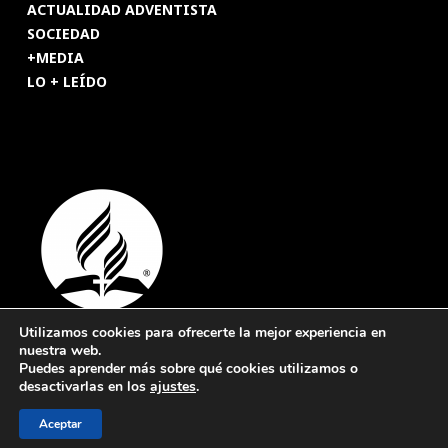
ACTUALIDAD ADVENTISTA
SOCIEDAD
+MEDIA
LO + LEÍDO
Utilizamos cookies para ofrecerte la mejor experiencia en
nuestra web.
© 2026 Revista Adventista de España. UICASDE. Derechos
Puedes aprender más sobre qué cookies utilizamos o
reservados.
desactivarlas en los
ajustes
.
Legal
|
Privacidad
|
Cookies
Aceptar