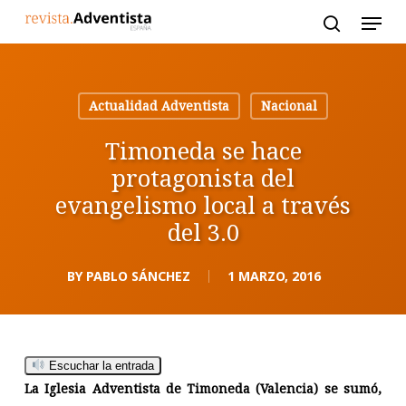
Skip
to
main
content
Actualidad Adventista
Nacional
Timoneda se hace
protagonista del
evangelismo local a través
del 3.0
BY
PABLO SÁNCHEZ
1 MARZO, 2016
Escuchar la entrada
La Iglesia Adventista de Timoneda (Valencia) se sumó,