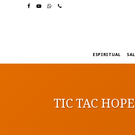
Skip
to
main
content
ESPIRITUAL
SA
TIC TAC HOPE!