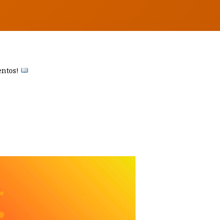
entos!