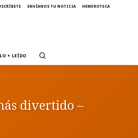
USCRÍBETE
ENVÍANOS TU NOTICIA
HEMEROTECA
SEARCH
LO + LEÍDO
ás divertido –