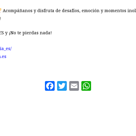
Acompáñanos y disfruta de desafíos, emoción y momentos inol
!
S y ¡No te pierdas nada!
ia_es/
.es
Facebook
Twitter
Email
WhatsAp