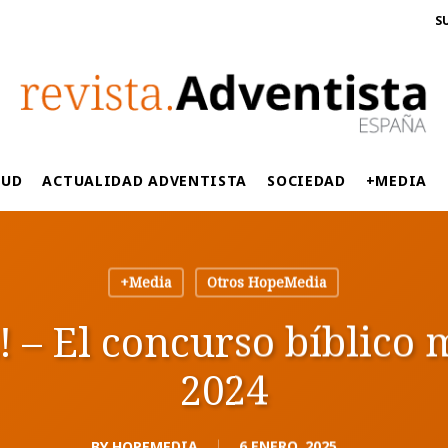
S
LUD
ACTUALIDAD ADVENTISTA
SOCIEDAD
+MEDIA
+Media
Otros HopeMedia
 – El concurso bíblico m
2024
BY
HOPEMEDIA
6 ENERO, 2025