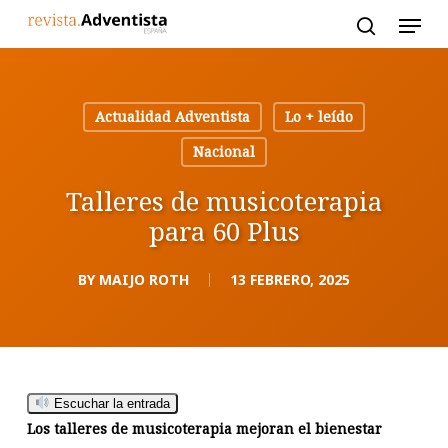
Skip
to
main
content
Actualidad Adventista
Lo + leído
Nacional
Talleres de musicoterapia
para 60 Plus
BY
MAIJO ROTH
13 FEBRERO, 2025
Escuchar la entrada
Los talleres de musicoterapia mejoran el bienestar