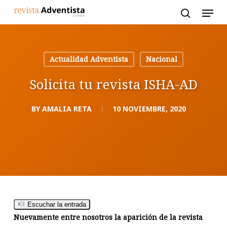
Skip
to
main
content
Actualidad Adventista
Nacional
Solicita tu revista ISHA-AD
BY
AMALIA RETA
10 NOVIEMBRE, 2020
Escuchar la entrada
Nuevamente entre nosotros la aparición de la revista