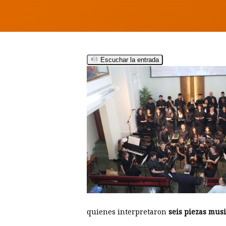
Hit enter to search or ESC to close
Escuchar la entrada
quienes interpretaron
seis piezas musi