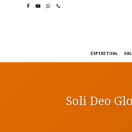
Skip
to
main
content
ESPIRITUAL
SA
Soli Deo Gl