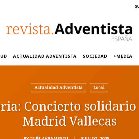
S
LUD
ACTUALIDAD ADVENTISTA
SOCIEDAD
+MEDIA
Actualidad Adventista
Local
oria: Concierto solidari
Madrid Vallecas
BY
INÉS AVRAMESCU
8 JULIO, 2025