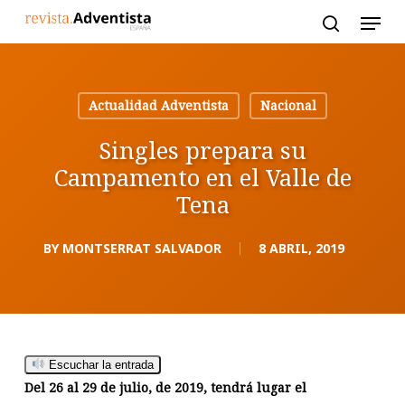
Skip
to
main
content
Actualidad Adventista
Nacional
Singles prepara su
Campamento en el Valle de
Tena
BY
MONTSERRAT SALVADOR
8 ABRIL, 2019
Escuchar la entrada
Del 26 al 29 de julio, de 2019, tendrá lugar el