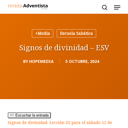
Skip
to
main
content
+Media
Escuela Sabática
Signos de divinidad – ESV
BY
HOPEMEDIA
5 OCTUBRE, 2024
Escuchar la entrada
Signos de divinidad. Lección 02 para el sábado 12 de