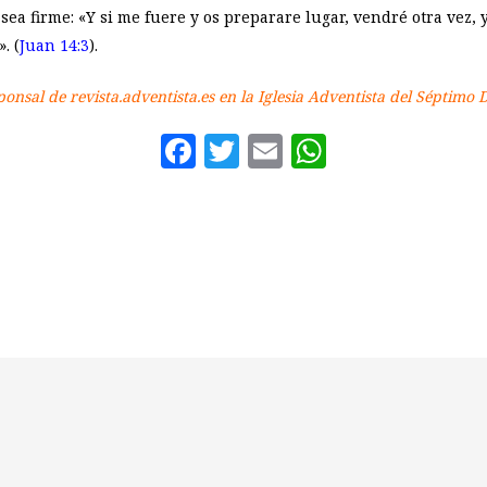
ea firme: «Y si me fuere y os preparare lugar, vendré otra vez,
. (
Juan 14:3
).
ponsal de revista.adventista.es en la Iglesia Adventista del Séptimo
Facebook
Twitter
Email
WhatsAp