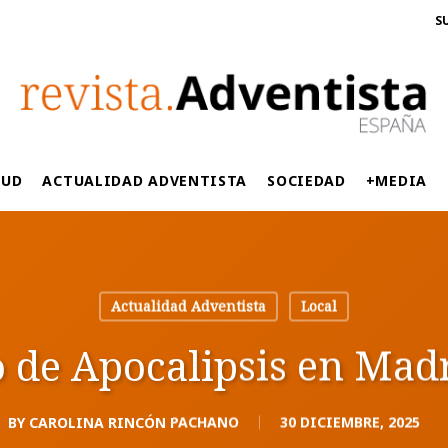
S
LUD
ACTUALIDAD ADVENTISTA
SOCIEDAD
+MEDIA
Actualidad Adventista
Local
 de Apocalipsis en Mad
BY
CAROLINA RINCÓN PACHANO
30 DICIEMBRE, 2025