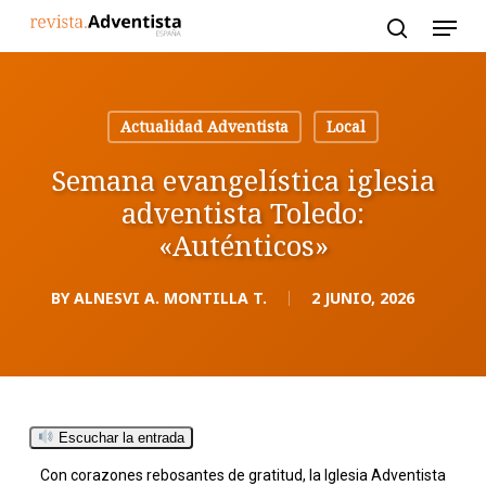
Skip
to
main
content
Actualidad Adventista
Local
Semana evangelística iglesia
adventista Toledo:
«Auténticos»
BY
ALNESVI A. MONTILLA T.
2 JUNIO, 2026
Escuchar la entrada
Con corazones rebosantes de gratitud, la Iglesia Adventista