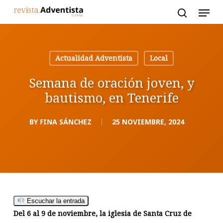
Skip
to
main
content
Actualidad Adventista
Local
Semana de oración joven, y
bautismo, en Tenerife
BY
FINA SÁNCHEZ
25 NOVIEMBRE, 2024
Escuchar la entrada
Del 6 al 9 de noviembre, la iglesia de Santa Cruz de