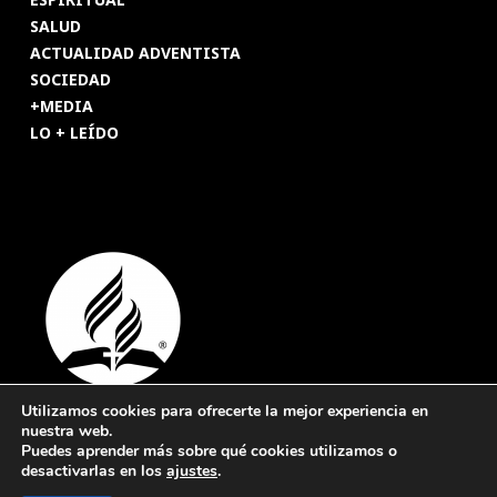
SALUD
ACTUALIDAD ADVENTISTA
SOCIEDAD
+MEDIA
LO + LEÍDO
Utilizamos cookies para ofrecerte la mejor experiencia en
nuestra web.
© 2026 Revista Adventista de España. UICASDE. Derechos
Puedes aprender más sobre qué cookies utilizamos o
reservados.
desactivarlas en los
ajustes
.
Legal
|
Privacidad
|
Cookies