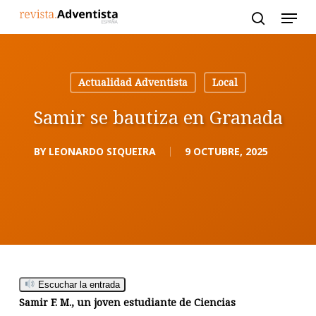
Skip
to
main
content
Actualidad Adventista
Local
Samir se bautiza en Granada
BY
LEONARDO SIQUEIRA
9 OCTUBRE, 2025
Escuchar la entrada
Samir F. M., un joven estudiante de Ciencias