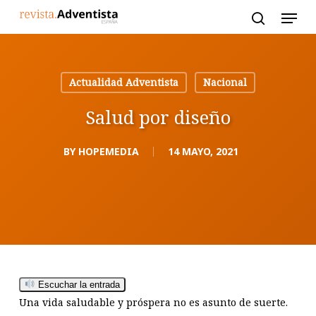
Skip
to
main
content
Actualidad Adventista
Nacional
Salud por diseño
BY
HOPEMEDIA
14 MAYO, 2021
Escuchar la entrada
Una vida saludable y próspera no es asunto de suerte.