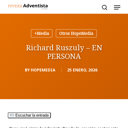
Skip
to
main
content
+Media
Otros HopeMedia
Richard Ruszuly – EN
PERSONA
BY
HOPEMEDIA
25 ENERO, 2026
Escuchar la entrada